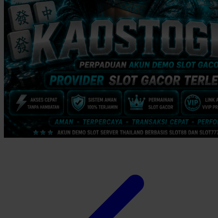
Twistshake
TY Toys
U
V
Veja
Vitaflow
Vtech
W
Waterland
Wellness
X