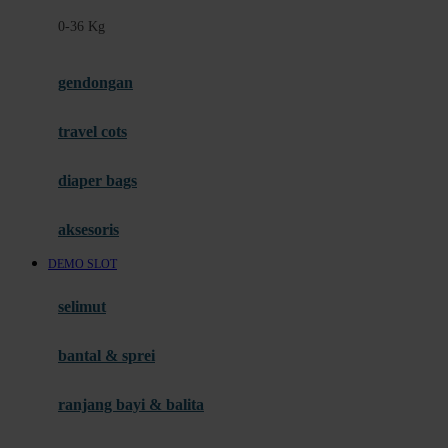
Felt So Sweet
0-36 Kg
Fisher Price
Flipper
gendongan
Friends Of Sally
travel cots
G
diaper bags
Gb
Geko
aksesoris
Graco
DEMO SLOT
Gund
selimut
H
bantal & sprei
Habbie
Haenim
ranjang bayi & balita
Happy Horse