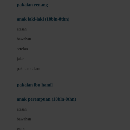
pakaian renang
Bumkins
anak laki-laki (18bln-8thn)
C
atasan
Cetaphil
bawahan
Chicco
setelan
Childlife
jaket
Clevamama
pakaian dalam
Cocolatte
Cottonseeds
pakaian ibu hamil
Cozy N Safe
anak perempuan (18bln-8thn)
Crane
atasan
Cybex
bawahan
D
gaun