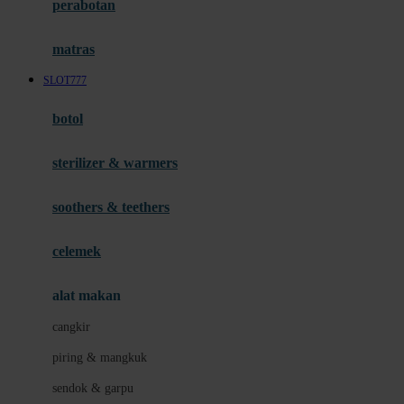
perabotan
Happy Tummy
Hauck
matras
Havaianas
SLOT777
Hegen
botol
Hot Wheels
sterilizer & warmers
Hybrid
soothers & teethers
I
Inlacta DHA
celemek
Interlac
alat makan
Ivenet
cangkir
J
piring & mangkuk
Jack N Jill
sendok & garpu