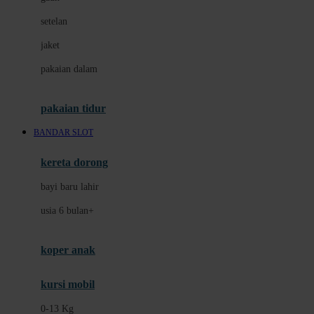
Dae Organics
setelan
Docare
jaket
Doona
pakaian dalam
Down To Earth
Drew
pakaian tidur
Dr. Brown's
BANDAR SLOT
E
kereta dorong
ELC
bayi baru lahir
Ergobaby
usia 6 bulan+
Expert Care
koper anak
Ezyroller
kursi mobil
F
0-13 Kg