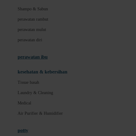
London Taxi
Shampo & Sabun
Love To Dream
perawatan rambut
perawatan mulut
M
perawatan diri
Magformers
Mama's Choice
perawatan ibu
Mamas&Papas
kesehatan & kebersihan
Mamaway
Tissue basah
Maxi Cosi
Laundry & Cleaning
Megabloks
Medical
Micro
Air Purifier & Humidifier
MiDeer
Mimi & Lula
potty
Mini Monkey