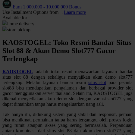
Earn
1.000.000
-
10.000.000
Bonus
Q
Use Installment Options from
.
Laarn more
Available for :
QV Baby
home delivery
store pickup
R
KAOSTOGEL: Toko Resmi Bandar Situs
Real Shades
Slot 88 & Akun Demo Slot777 Gacor
Red Castle
Terlengkap
Ribbon Madness
KAOSTOGEL
adalah toko resmi menawarkan layanan bandar
situs slot 88 dengan sekaligus menyajikan akun demo slot777
S
terlengkap. Melalui layanan bandar resmi
situs slot
para pecinta
slot88 bisa mendapatkan pengalaman dan berbagai provider slot
Sebamed
gacor menggunakan server thailand. Selain itu, KAOSTOGEL juga
dikenal menyediakan akun demo slot dengan variasi slot777 yang
Silver Cross
dapat dimainkan tanpa harus mengeluarkan uang asli.
Simply Idea
Tak hanya itu, didukung sistem yang stabil dan responsif, pemain
bisa menikmati permainan tanpa harus terganggu oleh proses login
Skip Hop
yang rumit ataupun akses yang sering bermasalah. Perpanduan
Spectra
antara kombinasi dari situs slot 88 dan akun demo slot777 yang