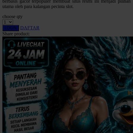
berbasis gacor terpopuler membuat situs resmi ini menjadi pilihan
Squishmallows
utama oleh para kalangan pecinta slot.
Starbooks
choose qty
Stick-O
DAFTAR
LOGIN
Share product:
Stokke
Sudocrem
Sumimo
Sunnylife
Sun-Staches
Swimava
T
Tommee Tippee
Trunki
Tutti Bambini