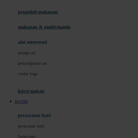
Joie
pengolah makanan
Joolz
Jujube
makanan & multivitamin
K
alat menyusui
Kiddycuts
pompa asi
Kumon
penyimpanan asi
L
cooler bags
Leapfrog
kursi makan
Leclerc
SLOT88
Lee Vierra
Lillebaby
perawatan bayi
Little Bird Told Me
perawatan kulit
Little Miss Janis
Sunscreen