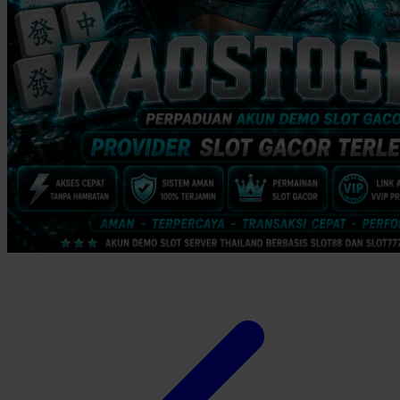
Twistshake
TY Toys
U
V
Veja
Vitaflow
Vtech
W
Waterland
Wellness
X